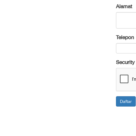
Alamat
Telepon
Securit
Daftar